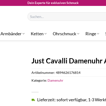
Dein Experte für exklusiven Schmuck
Suchen
nach:
Armbänder
Ketten
Ohrschmuck
Ringe
Just Cavalli Damenuhr
Artikelnummer:
4894626176814
Kategorie:
Damenuhr
Lieferzeit: sofort verfügbar, 1-3 Werk