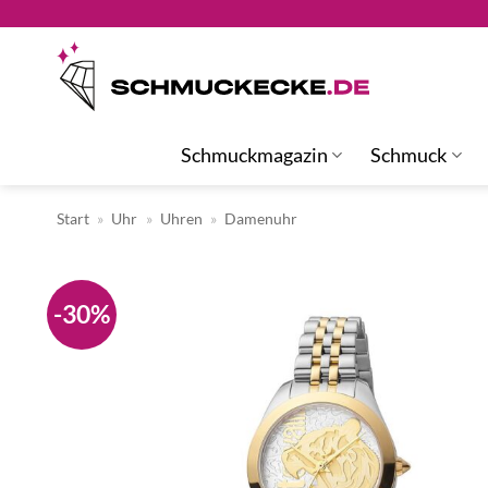
Zum
Inhalt
springen
Schmuckmagazin
Schmuck
Start
»
Uhr
»
Uhren
»
Damenuhr
-30%