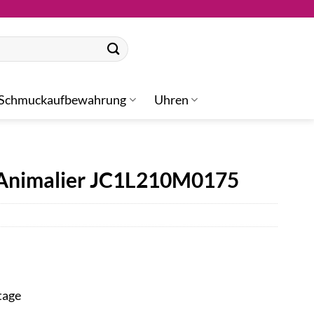
Schmuckaufbewahrung
Uhren
 Animalier JC1L210M0175
tage