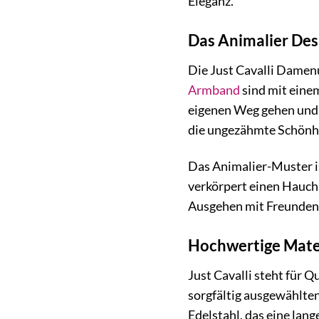
Eleganz.
Das Animalier Desi
Die Just Cavalli Damen
Armband
sind mit einem
eigenen Weg gehen und s
die ungezähmte Schönhe
Das Animalier-Muster ist
verkörpert einen Hauch 
Ausgehen mit Freunden o
Hochwertige Mater
Just Cavalli steht für
sorgfältig ausgewählten
Edelstahl, das eine lan