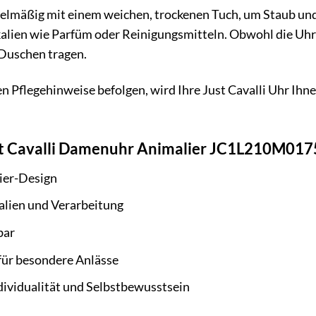
egelmäßig mit einem weichen, trockenen Tuch, um Staub un
lien wie Parfüm oder Reinigungsmitteln. Obwohl die Uhr sp
uschen tragen.
n Pflegehinweise befolgen, wird Ihre Just Cavalli Uhr Ihne
st Cavalli Damenuhr Animalier JC1L210M0175
ier-Design
lien und Verarbeitung
bar
für besondere Anlässe
dividualität und Selbstbewusstsein