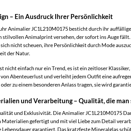
gn – Ein Ausdruck Ihrer Persönlichkeit
uhr Animalier JC1L210M0175 besticht durch ihr auffällige
 stilvollen Animalprint versehen, der sofort ins Auge fällt.
ich nicht scheuen, ihre Persönlichkeit durch Mode auszudrü
it der Natur.
 nicht einfach nur ein Trend, es ist ein zeitloser Klassiker
von Abenteuerlust und verleiht jedem Outfit eine aufregen
der zu einem besonderen Anlass tragen, sie wird garantiert
ialien und Verarbeitung – Qualität, die man 
 Qualität und Exklusivität. Die Animalier JC1L210M0175 D
 Materialien gefertigt und mit viel Liebe zum Detail vera
ge Lebensdauer garantiert. Das kratzfeste Mineralglas schü