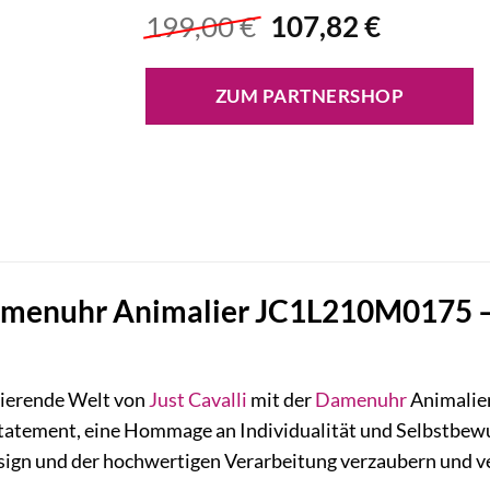
Ursprünglicher
Aktuelle
199,00
€
107,82
€
Preis
Preis
war:
ist:
ZUM PARTNERSHOP
199,00 €
107,82 €
Damenuhr Animalier JC1L210M0175 – 
nierende Welt von
Just Cavalli
mit der
Damenuhr
Animalie
 Statement, eine Hommage an Individualität und Selbstbewu
gn und der hochwertigen Verarbeitung verzaubern und ver