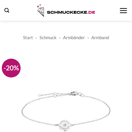
Zum
Inhalt
springen
Start
»
Schmuck
»
Armbänder
»
Armband
-20%