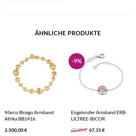
ÄHNLICHE PRODUKTE
-9%
Marco Bicego Armband
Engelsrufer Armband ERB-
Afrika BB1416
LILTREE-BICOR
Ursprünglicher
Aktueller
2.500,00
€
65,00
€
67,15
€
Preis
Preis