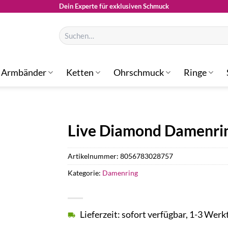
Dein Experte für exklusiven Schmuck
Suchen
nach:
Armbänder
Ketten
Ohrschmuck
Ringe
Live Diamond Damenr
Artikelnummer:
8056783028757
Kategorie:
Damenring
Lieferzeit: sofort verfügbar, 1-3 Werk