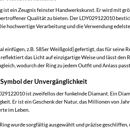
 ist ein Zeugnis feinster Handwerkskunst. Er wird mit größ
rtroffener Qualität zu bieten. Der LDY029122010 besticht
 Die hochwertige Verarbeitung und die Verwendung edelste
al einfügen, z.B. 585er Weißgold] gefertigt, das für seine 
reflektiert das Licht auf einzigartige Weise und lässt den R
gleich, wodurch der Ring zu jedem Outfit und Anlass passt
 Symbol der Unvergänglichkeit
29122010 ist zweifellos der funkelnde Diamant. Ein Diama
keit. Er ist ein Geschenk der Natur, das Millionen von Jah
rte im Leben.
ing wurde sorgfältig ausgewählt und präzise geschliffen, um