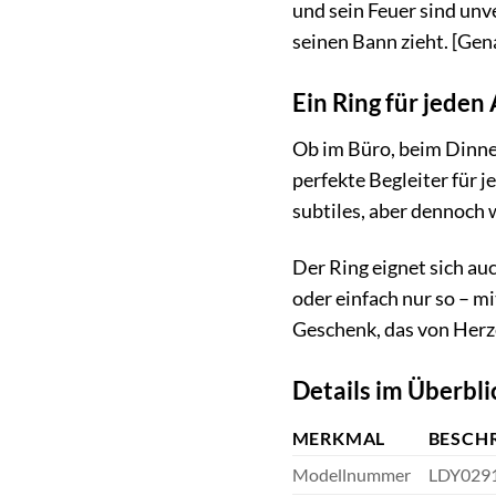
und sein Feuer sind unve
seinen Bann zieht. [Gen
Ein Ring für jeden
Ob im Büro, beim Dinne
perfekte Begleiter für j
subtiles, aber dennoch 
Der Ring eignet sich a
oder einfach nur so – m
Geschenk, das von Herz
Details im Überbli
MERKMAL
BESCH
Modellnummer
LDY029