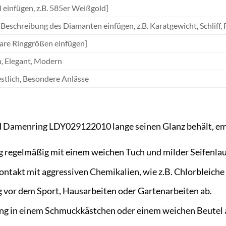
l einfügen, z.B. 585er Weißgold]
Beschreibung des Diamanten einfügen, z.B. Karatgewicht, Schliff, 
are Ringgrößen einfügen]
h, Elegant, Modern
estlich, Besondere Anlässe
 Damenring LDY029122010 lange seinen Glanz behält, emp
g regelmäßig mit einem weichen Tuch und milder Seifenlau
ntakt mit aggressiven Chemikalien, wie z.B. Chlorbleiche
 vor dem Sport, Hausarbeiten oder Gartenarbeiten ab.
ng in einem Schmuckkästchen oder einem weichen Beutel a