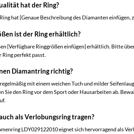
lität hat der Ring?
ing hat [Genaue Beschreibung des Diamanten einfügen, z.B.
ßen ist der Ring erhältlich?
ßen [Verfügbare Ringgrößen einfügen] erhältlich. Bitte übe
r Ring perfekt passt.
nen Diamantring richtig?
 regelmäßig mit einem weichen Tuch und milder Seifenlau
 Sie den Ring vor dem Sport oder Hausarbeiten ab. Bewa
uf.
auch als Verlobungsring tragen?
amenring LDY029122010 eignet sich hervorragend als Verlo