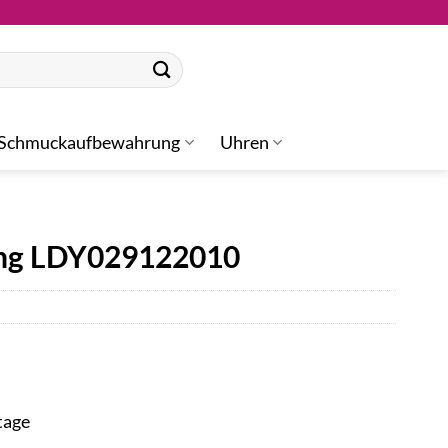
Schmuckaufbewahrung
Uhren
ing LDY029122010
tage