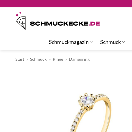
Zum
Inhalt
springen
Schmuckmagazin
Schmuck
Start
»
Schmuck
»
Ringe
»
Damenring