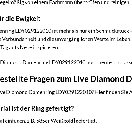
 regelmäßig von einem Fachmann überprüfen und reinigen.
r die Ewigkeit
ing LDY029122010 ist mehr als nur ein Schmuckstück – er i
ie Verbundenheit und die unvergänglichen Werte im Leben. T
Tag aufs Neue inspirieren.
ve Diamond Damenring LDY029122010 noch heute und lassen
gestellte Fragen zum Live Diamon
ive Diamond Damenring LDY029122010? Hier finden Sie An
al ist der Ring gefertigt?
al einfügen, z.B. 585er Weißgold] gefertigt.