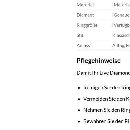
Material
[Materia
Diamant
[Genaue 
Ringgröße
[Verfügb
Stil
Klassisc
Anlass
Alltag, F
Pflegehinweise
Damit Ihr Live Diamond
Reinigen Sie den Rin
Vermeiden Sie den Ko
Nehmen Sie den Ring
Bewahren Sie den Ri