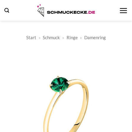
Zum
Inhalt
springen
Start
»
Schmuck
»
Ringe
»
Damenring