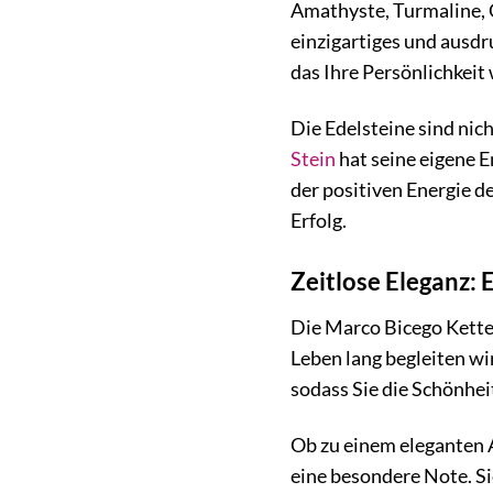
Amathyste, Turmaline, 
einzigartiges und ausdr
das Ihre Persönlichkeit 
Die Edelsteine sind nic
Stein
hat seine eigene E
der positiven Energie d
Erfolg.
Zeitlose Eleganz:
Die Marco Bicego Kette 
Leben lang begleiten wi
sodass Sie die Schönhe
Ob zu einem eleganten A
eine besondere Note. Sie