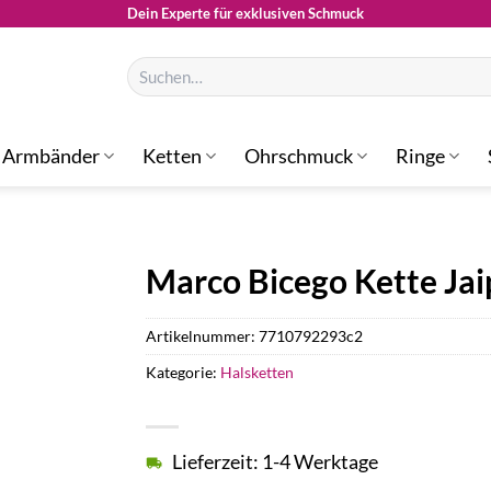
Dein Experte für exklusiven Schmuck
Suchen
nach:
Armbänder
Ketten
Ohrschmuck
Ringe
Marco Bicego Kette Ja
Artikelnummer:
7710792293c2
Kategorie:
Halsketten
Lieferzeit: 1-4 Werktage