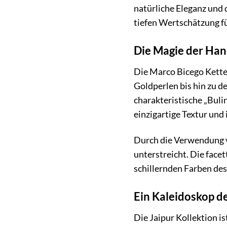
natürliche Eleganz und d
tiefen Wertschätzung f
Die Magie der Han
Die Marco Bicego Kette
Goldperlen bis hin zu d
charakteristische „Bulin
einzigartige Textur und
Durch die Verwendung vo
unterstreicht. Die facet
schillernden Farben des
Ein Kaleidoskop de
Die Jaipur Kollektion i