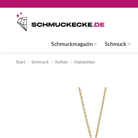
Zum
Inhalt
springen
Schmuckmagazin
Schmuck
Start
»
Schmuck
»
Ketten
»
Halsketten