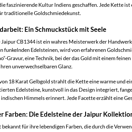
ie faszinierende Kultur Indiens geschaffen. Jede Kette ist 
ür traditionelle Goldschmiedekunst.
darbeit: Ein Schmuckstück mit Seele
 Jaipur CB1344 ist ein wahres Meisterwerk der Handwerks
en funkelnden Edelsteinen, wird von erfahrenen Goldschmiede
o“-Gravur, eine Technik, bei der das Gold mit einem feinen 
 ihren unverwechselbaren Glanz.
n 18 Karat Gelbgold strahlt die Kette eine warme und ein
tierten Edelsteine, kunstvoll in das Design integriert, fange
 indischen Himmels erinnert. Jede Facette erzählt eine Ge
r Farben: Die Edelsteine der Jaipur Kollektio
st bekannt für ihre lebendigen Farben, die durch die Verwen