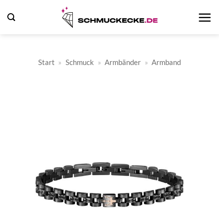
Zum
Inhalt
springen
Start
»
Schmuck
»
Armbänder
»
Armband