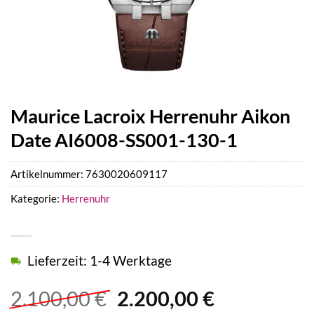
Maurice Lacroix Herrenuhr Aikon
Date AI6008-SS001-130-1
Artikelnummer:
7630020609117
Kategorie:
Herrenuhr
Lieferzeit: 1-4 Werktage
Ursprünglicher
Aktueller
2.100,00
€
2.200,00
€