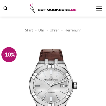
Zum
Inhalt
springen
Start
»
Uhr
»
Uhren
»
Herrenuhr
-10%