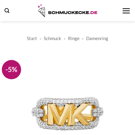
Zum
Inhalt
springen
Start
»
Schmuck
»
Ringe
»
Damenring
-5%