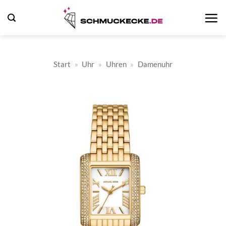
Zum
Inhalt
springen
Start
»
Uhr
»
Uhren
»
Damenuhr