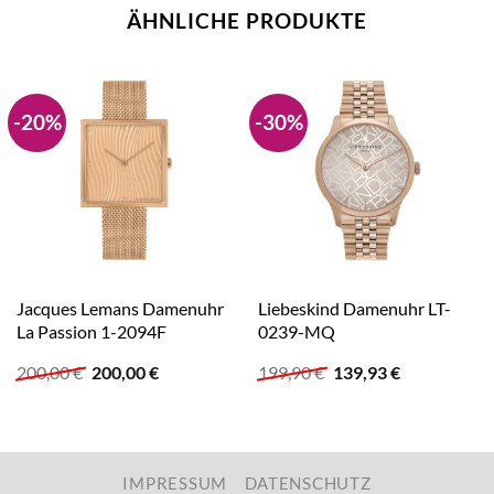
ÄHNLICHE PRODUKTE
-20%
-30%
Jacques Lemans Damenuhr
Liebeskind Damenuhr LT-
La Passion 1-2094F
0239-MQ
Ursprünglicher
Aktueller
Ursprünglicher
Aktueller
200,00
€
200,00
€
199,90
€
139,93
€
Preis
Preis
Preis
Preis
war:
ist:
war:
ist:
200,00 €
200,00 €.
199,90 €
139,93 €.
IMPRESSUM
DATENSCHUTZ