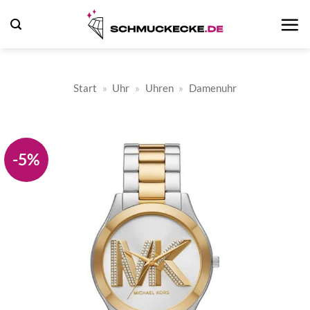
Zum
Inhalt
springen
Start
»
Uhr
»
Uhren
»
Damenuhr
-5%