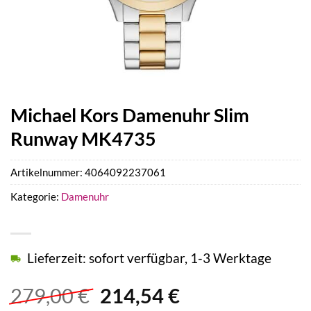
Michael Kors Damenuhr Slim
Runway MK4735
Artikelnummer:
4064092237061
Kategorie:
Damenuhr
Lieferzeit: sofort verfügbar, 1-3 Werktage
Ursprünglicher
Aktueller
279,00
€
214,54
€