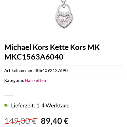
Michael Kors Kette Kors MK
MKC1563A6040
Artikelnummer:
4064092127690
Kategorie:
Halsketten
Lieferzeit: 1-4 Werktage
Ursprünglicher
Aktueller
149,00
€
89,40
€