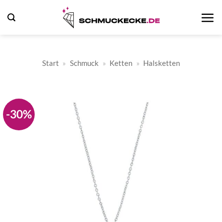
Zum
Inhalt
springen
Start
»
Schmuck
»
Ketten
»
Halsketten
-30%