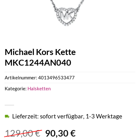
Michael Kors Kette
MKC1244AN040
Artikelnummer:
4013496533477
Kategorie:
Halsketten
Lieferzeit: sofort verfügbar, 1-3 Werktage
Ursprünglicher
Aktueller
129,00
€
90,30
€