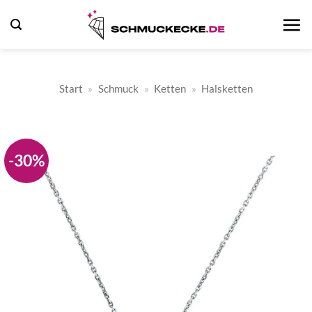
Zum
Inhalt
springen
Start
»
Schmuck
»
Ketten
»
Halsketten
-30%