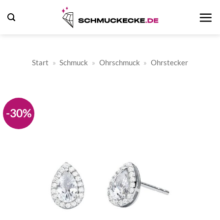
Zum
Inhalt
springen
Start
»
Schmuck
»
Ohrschmuck
»
Ohrstecker
-30%