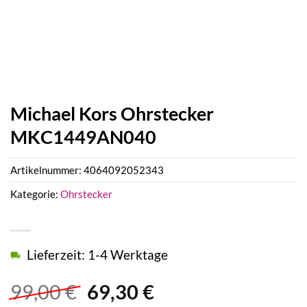
Michael Kors Ohrstecker
MKC1449AN040
Artikelnummer:
4064092052343
Kategorie:
Ohrstecker
Lieferzeit: 1-4 Werktage
Ursprünglicher
Aktueller
99,00
€
69,30
€