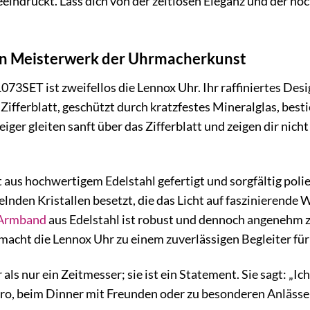
indruckt. Lass dich von der zeitlosen Eleganz und der ho
in Meisterwerk der Uhrmacherkunst
3SET ist zweifellos die Lennox Uhr. Ihr raffiniertes Des
ifferblatt, geschützt durch kratzfestes Mineralglas, besti
Zeiger gleiten sanft über das Zifferblatt und zeigen dir nic
 aus hochwertigem Edelstahl gefertigt und sorgfältig poli
kelnden Kristallen besetzt, die das Licht auf faszinierende
Armband
aus Edelstahl ist robust und dennoch angenehm zu
acht die Lennox Uhr zu einem zuverlässigen Begleiter für 
als nur ein Zeitmesser; sie ist ein Statement. Sie sagt: „I
 Büro, beim Dinner mit Freunden oder zu besonderen Anlässe