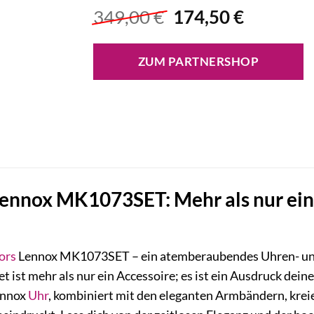
Ursprünglicher
Aktuelle
349,00
€
174,50
€
Preis
Preis
war:
ist:
ZUM PARTNERSHOP
349,00 €
174,50 €
Lennox MK1073SET: Mehr als nur ein
ors
Lennox MK1073SET – ein atemberaubendes Uhren- und 
et ist mehr als nur ein Accessoire; es ist ein Ausdruck deine
ennox
Uhr
, kombiniert mit den eleganten Armbändern, kreie