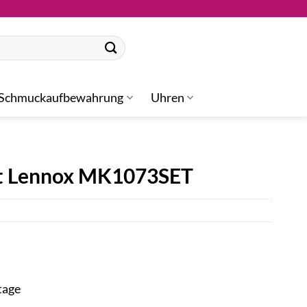
Schmuckaufbewahrung
Uhren
et Lennox MK1073SET
tage