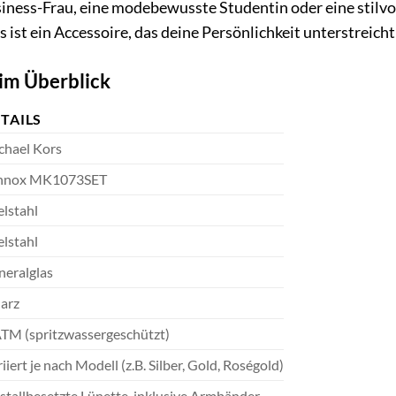
siness-Frau, eine modebewusste Studentin oder eine stilv
s ist ein Accessoire, das deine Persönlichkeit unterstreich
im Überblick
TAILS
chael Kors
nnox MK1073SET
lstahl
lstahl
neralglas
arz
ATM (spritzwassergeschützt)
iiert je nach Modell (z.B. Silber, Gold, Roségold)
stallbesetzte Lünette, inklusive Armbänder