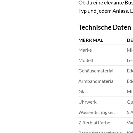
Ob du eine elegante Bu
Typ und jedem Anlass. E
Technische Daten 
MERKMAL
DE
Marke
Mi
Modell
Le
Gehäusematerial
Ede
Armbandmaterial
Ede
Glas
Mi
Uhrwerk
Qu
Wasserdichtigkeit
5 
Zifferblattfarbe
Var
Besondere Merkmale
Kri