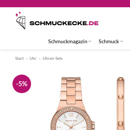
Zum
Inhalt
springen
Schmuckmagazin
Schmuck
Start
»
Uhr
»
Uhren-Sets
-5%