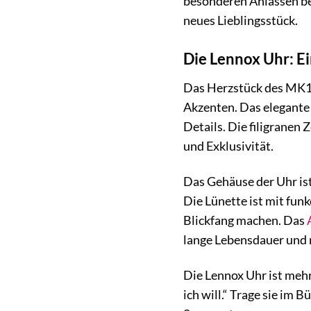
besonderen Anlässen bee
neues Lieblingsstück.
Die Lennox Uhr: E
Das Herzstück des MK107
Akzenten. Das elegante Z
Details. Die filigranen 
und Exklusivität.
Das Gehäuse der Uhr ist
Die Lünette ist mit fun
Blickfang machen. Das
lange Lebensdauer und m
Die Lennox Uhr ist mehr 
ich will.“ Trage sie im