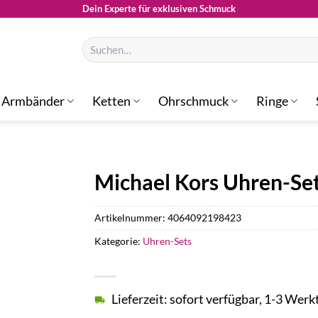
Dein Experte für exklusiven Schmuck
Suchen
nach:
Armbänder
Ketten
Ohrschmuck
Ringe
Michael Kors Uhren-S
Artikelnummer:
4064092198423
Kategorie:
Uhren-Sets
Lieferzeit: sofort verfügbar, 1-3 Werk