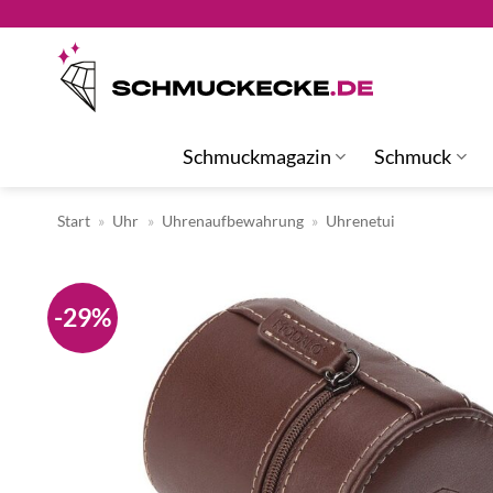
Zum
Inhalt
springen
Schmuckmagazin
Schmuck
Start
»
Uhr
»
Uhrenaufbewahrung
»
Uhrenetui
-29%