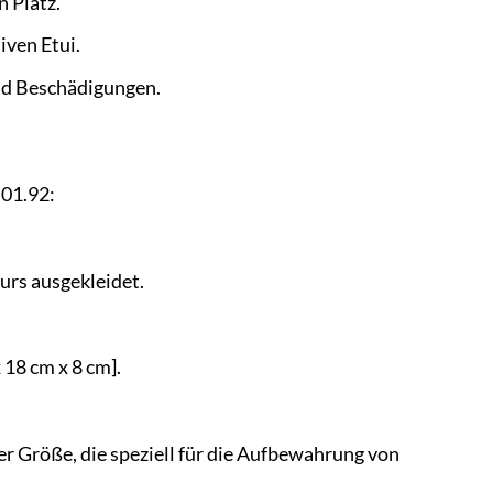
 Platz.
ven Etui.
nd Beschädigungen.
.01.92:
urs ausgekleidet.
18 cm x 8 cm].
er Größe, die speziell für die Aufbewahrung von