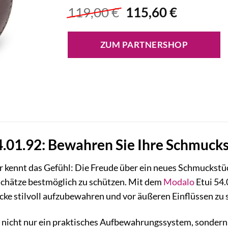
Ursprünglicher
Aktuelle
119,00
€
115,60
€
Preis
Preis
war:
ist:
ZUM PARTNERSHOP
119,00 €
115,60 €
.01.92: Bewahren Sie Ihre Schmuckstü
kennt das Gefühl: Die Freude über ein neues Schmuckstück
Schätze bestmöglich zu schützen. Mit dem
Modalo
Etui 54.
ke stilvoll aufzubewahren und vor äußeren Einflüssen zu 
st nicht nur ein praktisches Aufbewahrungssystem, sondern 