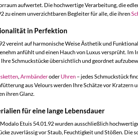
orraum aufwertet. Die hochwertige Verarbeitung, die edl
2 zu einem unverzichtbaren Begleiter für alle, die ihren
Sc
onalität in Perfektion
2 vereint auf harmonische Weise Ästhetik und Funktionali
genehm anfühlt und einen Hauch von Luxus versprüht. Im I
t, Ihre Schmuckstücke übersichtlich und geordnet aufzube
sketten
,
Armbänder
oder
Uhren
– jedes Schmuckstück finde
fütterung aus Velours werden Ihre Schätze vor Kratzern u
en ihren Glanz.
ialien für eine lange Lebensdauer
s Modalo Etuis 54.01.92 wurden ausschließlich hochwerti
cke zuverlässig vor Staub, Feuchtigkeit und Stößen. Die so