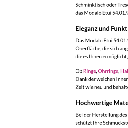
Schminktisch oder Tres
das Modalo Etui 54.01.9
Eleganz und Funkti
Das Modalo Etui 54.01.9
Oberfläche, die sich an
die es Ihnen ermöglich
Ob
Ringe
,
Ohrringe
,
Hal
Dank der weichen Innen
Zeit wie neu und behalt
Hochwertige Mater
Bei der Herstellung de
schützt Ihre Schmuckstü