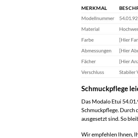
MERKMAL
BESCH
Modellnummer
54.01.92
Material
Hochwert
Farbe
[Hier Far
Abmessungen
[Hier Ab
Fächer
[Hier An
Verschluss
Stabiler
Schmuckpflege le
Das Modalo Etui 54.01.9
Schmuckpflege. Durch d
ausgesetzt sind. So blei
Wir empfehlen Ihnen, Ih