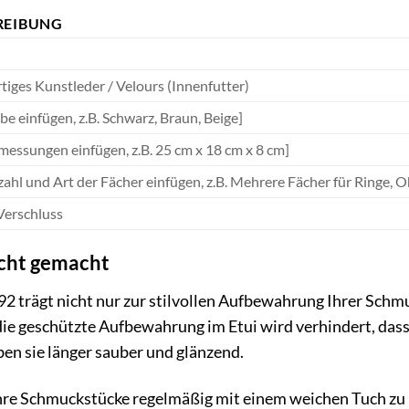
REIBUNG
iges Kunstleder / Velours (Innenfutter)
be einfügen, z.B. Schwarz, Braun, Beige]
messungen einfügen, z.B. 25 cm x 18 cm x 8 cm]
zahl und Art der Fächer einfügen, z.B. Mehrere Fächer für Ringe,
 Verschluss
icht gemacht
2 trägt nicht nur zur stilvollen Aufbewahrung Ihrer Schmu
ie geschützte Aufbewahrung im Etui wird verhindert, das
ben sie länger sauber und glänzend.
re Schmuckstücke regelmäßig mit einem weichen Tuch zu rei