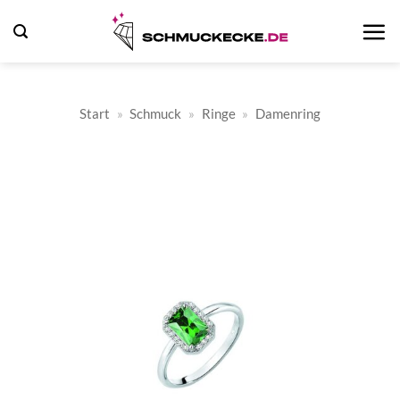
Zum
Inhalt
springen
Start
»
Schmuck
»
Ringe
»
Damenring