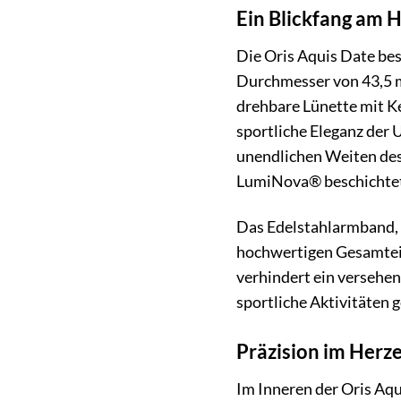
Ein Blickfang am 
Die Oris Aquis Date be
Durchmesser von 43,5 
drehbare Lünette mit Ker
sportliche Eleganz der U
unendlichen Weiten des 
LumiNova® beschichtet, 
Das Edelstahlarmband, d
hochwertigen Gesamtein
verhindert ein versehen
sportliche Aktivitäten g
Präzision im Herz
Im Inneren der Oris Aq