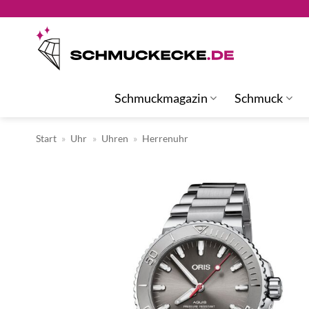
Zum
Inhalt
springen
Schmuckmagazin
Schmuck
Start
»
Uhr
»
Uhren
»
Herrenuhr