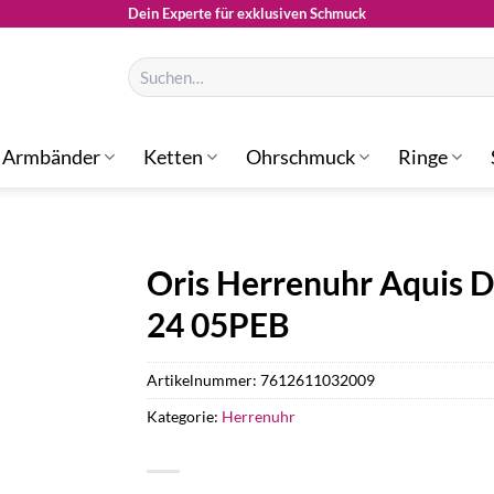
Dein Experte für exklusiven Schmuck
Suchen
nach:
Armbänder
Ketten
Ohrschmuck
Ringe
Oris Herrenuhr Aquis D
24 05PEB
Artikelnummer:
7612611032009
Kategorie:
Herrenuhr