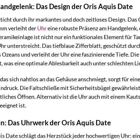
Handgelenk: Das Design der Oris Aquis Date
sticht durch ihr markantes und doch zeitloses Design. Da
mm verleiht der
Uhr
eine robuste Präsenz am Handgelenk, oh
amikeinlage ist nicht nur ein funktionales Element für Tauc
hr unterstreicht. Das tiefblaue Zifferblatt, geschützt durch
Ozeans und verleiht der Uhr eine faszinierende Tiefe. Die 
was eine optimale Ablesbarkeit auch unter schlechten Lic
as sich nahtlos an das Gehäuse anschmiegt, sorgt für ei
druck. Die Faltschließe mit Sicherheitsbügel gewährleis
tliches Öffnen. Alternativ ist die Uhr auch mit einem Kau
eeignet ist.
en: Das Uhrwerk der Oris Aquis Date
uis Date schlägt das Herzstück jeder hochwertigen Uhr: e