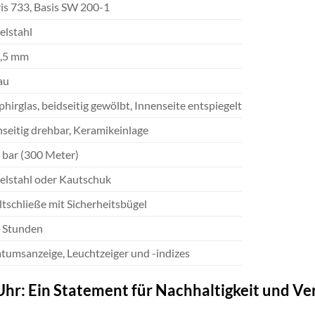
is 733, Basis SW 200-1
elstahl
,5 mm
au
phirglas, beidseitig gewölbt, Innenseite entspiegelt
nseitig drehbar, Keramikeinlage
 bar (300 Meter)
elstahl oder Kautschuk
ltschließe mit Sicherheitsbügel
 Stunden
tumsanzeige, Leuchtzeiger und -indizes
 Uhr: Ein Statement für Nachhaltigkeit und V