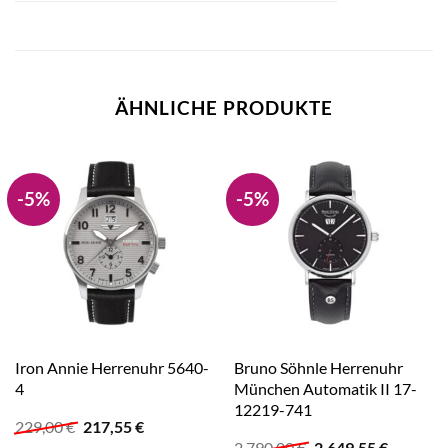
ÄHNLICHE PRODUKTE
-5%
-5%
Iron Annie Herrenuhr 5640-
Bruno Söhnle Herrenuhr
4
München Automatik II 17-
12219-741
Ursprünglicher
Aktueller
229,00
€
217,55
€
Preis
Preis
Ursprünglicher
Aktuelle
2.790,00
€
2.649,55
€