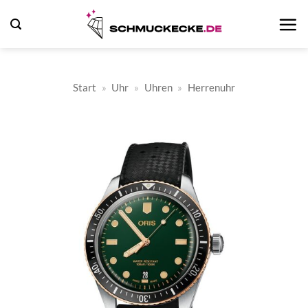
Zum
Inhalt
springen
Start
»
Uhr
»
Uhren
»
Herrenuhr