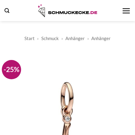
Zum
Inhalt
springen
Start
»
Schmuck
»
Anhänger
»
Anhänger
-25%