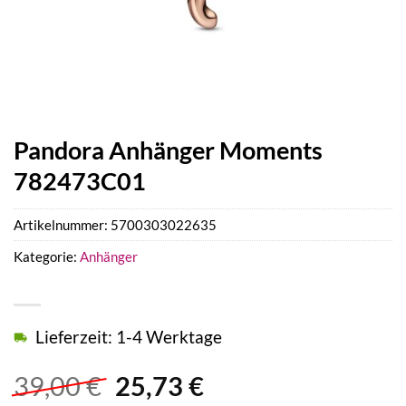
Pandora Anhänger Moments
782473C01
Artikelnummer:
5700303022635
Kategorie:
Anhänger
Lieferzeit: 1-4 Werktage
Ursprünglicher
Aktueller
39,00
€
25,73
€