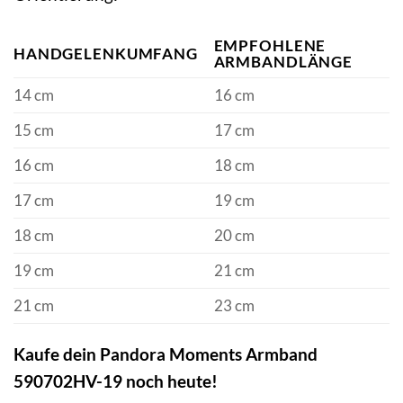
EMPFOHLENE
HANDGELENKUMFANG
ARMBANDLÄNGE
14 cm
16 cm
15 cm
17 cm
16 cm
18 cm
17 cm
19 cm
18 cm
20 cm
19 cm
21 cm
21 cm
23 cm
Kaufe dein Pandora Moments Armband
590702HV-19 noch heute!