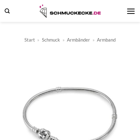
Zum
Inhalt
springen
Start
»
Schmuck
»
Armbänder
»
Armband