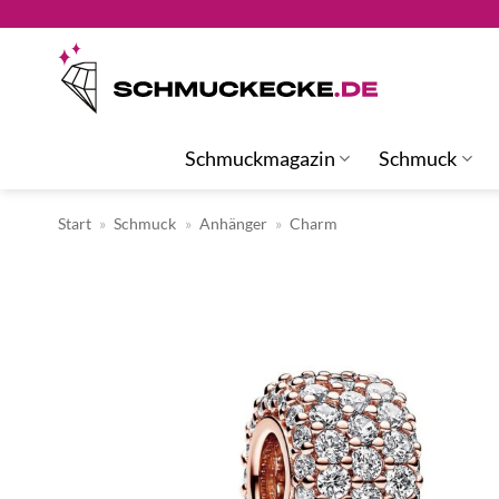
Zum
Inhalt
springen
Schmuckmagazin
Schmuck
Start
»
Schmuck
»
Anhänger
»
Charm