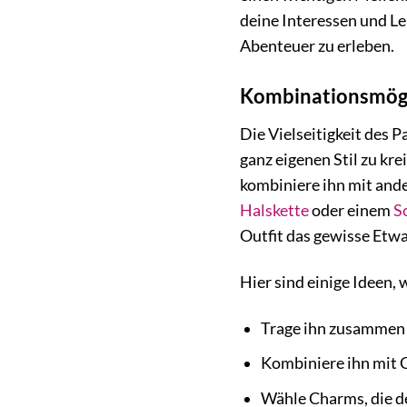
deine Interessen und Le
Abenteuer zu erleben.
Kombinationsmögl
Die Vielseitigkeit des 
ganz eigenen Stil zu kr
kombiniere ihn mit and
Halskette
oder einem
S
Outfit das gewisse Etwa
Hier sind einige Ideen,
Trage ihn zusammen 
Kombiniere ihn mit C
Wähle Charms, die d