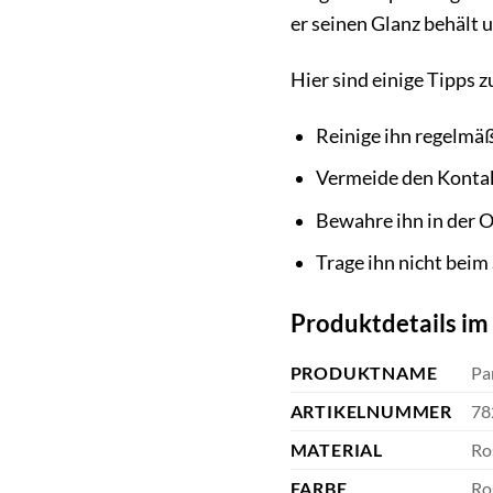
er seinen Glanz behält u
Hier sind einige Tipps z
Reinige ihn regelmä
Vermeide den Kontak
Bewahre ihn in der 
Trage ihn nicht bei
Produktdetails im
PRODUKTNAME
Pa
ARTIKELNUMMER
78
MATERIAL
Ro
FARBE
Ro