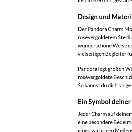
inspirieren und gestal
Design und Materi
Der Pandora Charm Mome
rosévergoldetem Sterling
wunderschöne Weise ein
vielseitigen Begleiter 
Pandora legt großen Wer
rosévergoldete Beschich
So kannst du dich lang
Ein Symbol deiner
Jeder Charm auf deine
eine besondere Bedeutun
einen wichtigen Meilens