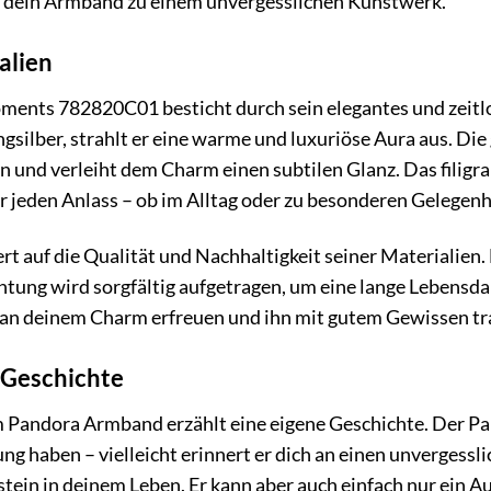
te dein Armband zu einem unvergesslichen Kunstwerk.
alien
nts 782820C01 besticht durch sein elegantes und zeitlo
silber, strahlt er eine warme und luxuriöse Aura aus. Die g
 und verleiht dem Charm einen subtilen Glanz. Das filigr
für jeden Anlass – ob im Alltag oder zu besonderen Gelegenh
t auf die Qualität und Nachhaltigkeit seiner Materialien. 
tung wird sorgfältig aufgetragen, um eine lange Lebensda
e an deinem Charm erfreuen und ihn mit gutem Gewissen tr
 Geschichte
m Pandora Armband erzählt eine eigene Geschichte. Der 
g haben – vielleicht erinnert er dich an einen unvergessli
tein in deinem Leben. Er kann aber auch einfach nur ein Au