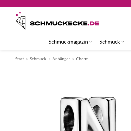
Zum
Inhalt
springen
Schmuckmagazin
Schmuck
Start
»
Schmuck
»
Anhänger
»
Charm