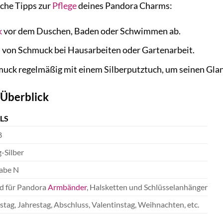
iche Tipps zur
Pflege
deines Pandora Charms:
k
vor dem Duschen, Baden oder Schwimmen ab.
 von Schmuck bei Hausarbeiten oder Gartenarbeit.
uck regelmäßig mit einem Silberputztuch, um seinen Glan
 Überblick
LS
8
g-Silber
abe N
d für Pandora
Armbänder
, Halsketten und Schlüsselanhänger
tag, Jahrestag, Abschluss, Valentinstag, Weihnachten, etc.