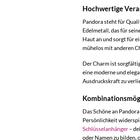
Hochwertige Verar
Pandora steht für Qual
Edelmetall, das für sei
Haut an und sorgt für e
mühelos mit anderen C
Der Charm ist sorgfälti
eine moderne und elega
Ausdruckskraft zu verli
Kombinationsmögli
Das Schöne an Pandora C
Persönlichkeit widers
Schlüsselanhänger
– de
oder Namen zu bilden, 