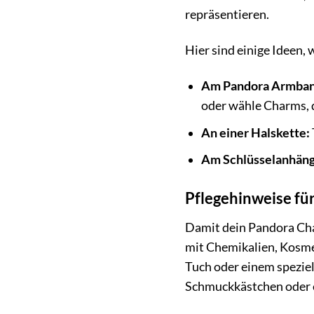
repräsentieren.
Hier sind einige Ideen
Am Pandora Armban
oder wähle Charms, 
An einer Halskette:
Am Schlüsselanhäng
Pflegehinweise fü
Damit dein Pandora Char
mit Chemikalien, Kosme
Tuch oder einem spezie
Schmuckkästchen oder e