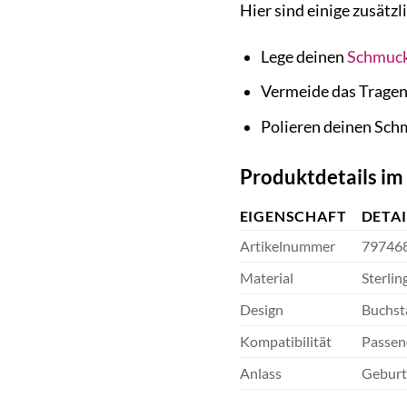
Hier sind einige zusätzl
Lege deinen
Schmuc
Vermeide das Tragen
Polieren deinen Schm
Produktdetails im
EIGENSCHAFT
DETAI
Artikelnummer
79746
Material
Sterlin
Design
Buchst
Kompatibilität
Passen
Anlass
Geburts