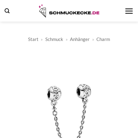
Zum
Inhalt
springen
Start
»
Schmuck
»
Anhänger
»
Charm