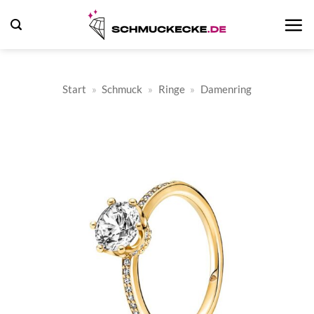
Zum
Inhalt
springen
Start
»
Schmuck
»
Ringe
»
Damenring