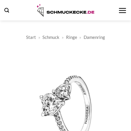
Zum
Inhalt
springen
Start
»
Schmuck
»
Ringe
»
Damenring