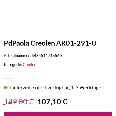
PdPaola Creolen AR01-291-U
Artikelnummer:
8435511716560
Kategorie:
Creolen
Lieferzeit: sofort verfügbar, 1-3 Werktage
Ursprünglicher
Aktueller
149,00
€
107,10
€
Preis
Preis
war:
ist: