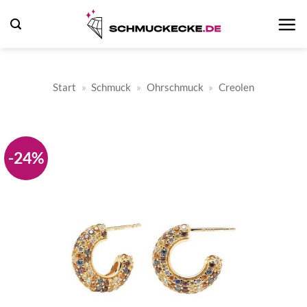
Zum
Inhalt
springen
Start
»
Schmuck
»
Ohrschmuck
»
Creolen
-24%