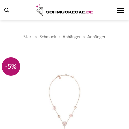
Zum
Inhalt
springen
Start
»
Schmuck
»
Anhänger
»
Anhänger
-5%