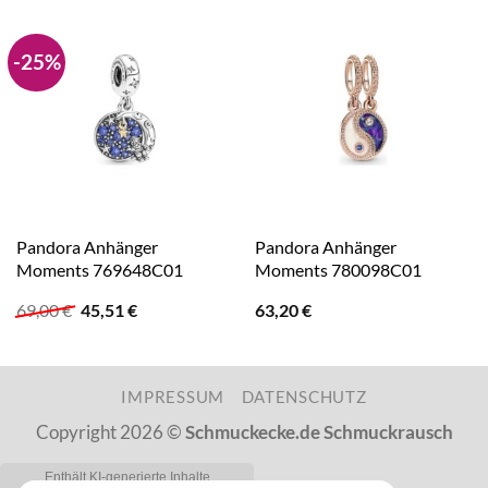
-25%
Pandora Anhänger
Pandora Anhänger
Moments 769648C01
Moments 780098C01
Ursprünglicher
Aktueller
69,00
€
45,51
€
63,20
€
Preis
Preis
war:
ist:
69,00 €
45,51 €.
IMPRESSUM
DATENSCHUTZ
Copyright 2026 ©
Schmuckecke.de Schmuckrausch