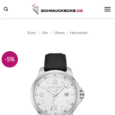
Zum
Inhalt
springen
Start
»
Uhr
»
Uhren
»
Herrenuhr
-5%