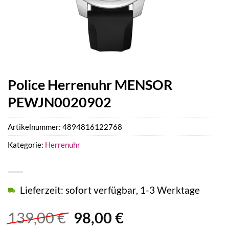
Police Herrenuhr MENSOR
PEWJN0020902
Artikelnummer:
4894816122768
Kategorie:
Herrenuhr
Lieferzeit: sofort verfügbar, 1-3 Werktage
Ursprünglicher
Aktueller
139,00
€
98,00
€