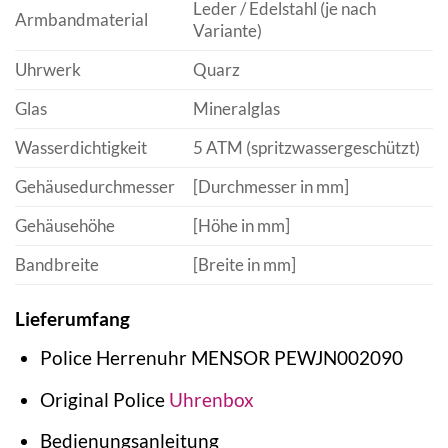
Leder / Edelstahl (je nach
Armbandmaterial
Variante)
Uhrwerk
Quarz
Glas
Mineralglas
Wasserdichtigkeit
5 ATM (spritzwassergeschützt)
Gehäusedurchmesser
[Durchmesser in mm]
Gehäusehöhe
[Höhe in mm]
Bandbreite
[Breite in mm]
Lieferumfang
Police Herrenuhr MENSOR PEWJN002090
Original Police
Uhrenbox
Bedienungsanleitung