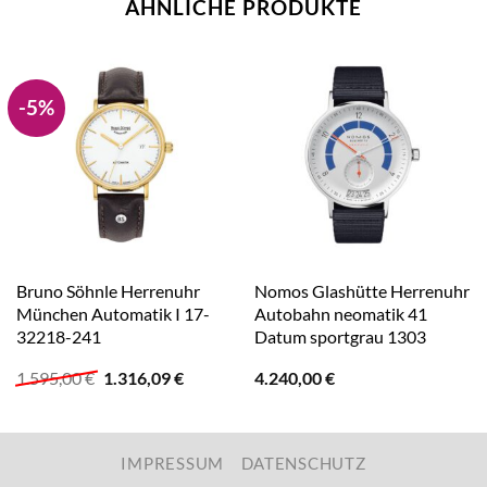
ÄHNLICHE PRODUKTE
-5%
Bruno Söhnle Herrenuhr
Nomos Glashütte Herrenuhr
München Automatik I 17-
Autobahn neomatik 41
32218-241
Datum sportgrau 1303
Ursprünglicher
Aktueller
1.595,00
€
1.316,09
€
4.240,00
€
Preis
Preis
war:
ist:
1.595,00 €
1.316,09 €.
IMPRESSUM
DATENSCHUTZ