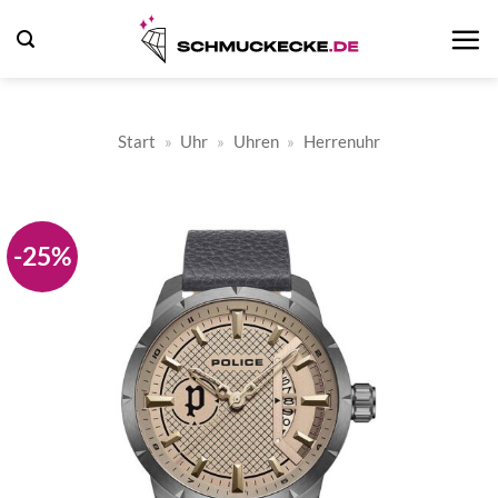
Zum
Inhalt
springen
Start
»
Uhr
»
Uhren
»
Herrenuhr
-25%