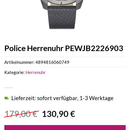
Police Herrenuhr PEWJB2226903
Artikelnummer:
4894816060749
Kategorie:
Herrenuhr
Lieferzeit: sofort verfügbar, 1-3 Werktage
Ursprünglicher
Aktueller
179,00
€
130,90
€
Preis
Preis
war:
ist: