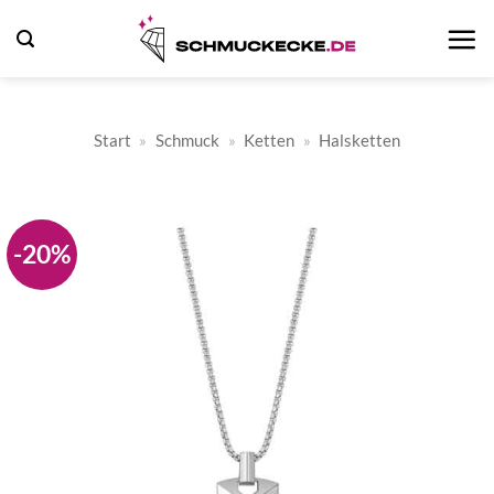
Zum
Inhalt
springen
Start
»
Schmuck
»
Ketten
»
Halsketten
-20%