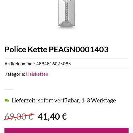
Police Kette PEAGN0001403
Artikelnummer:
4894816075095
Kategorie:
Halsketten
Lieferzeit: sofort verfügbar, 1-3 Werktage
Ursprünglicher
Aktueller
69,00
€
41,40
€
Preis
Preis
war:
ist: