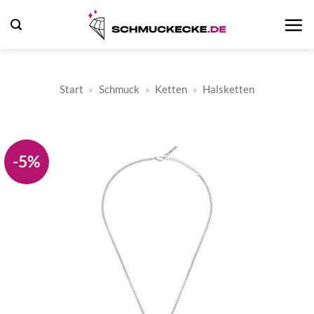
Zum
Inhalt
springen
Start
»
Schmuck
»
Ketten
»
Halsketten
-5%