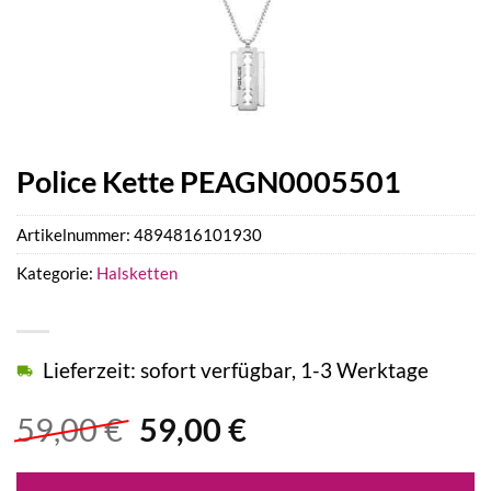
Police Kette PEAGN0005501
Artikelnummer:
4894816101930
Kategorie:
Halsketten
Lieferzeit: sofort verfügbar, 1-3 Werktage
Ursprünglicher
Aktueller
59,00
€
59,00
€
Preis
Preis
war:
ist: