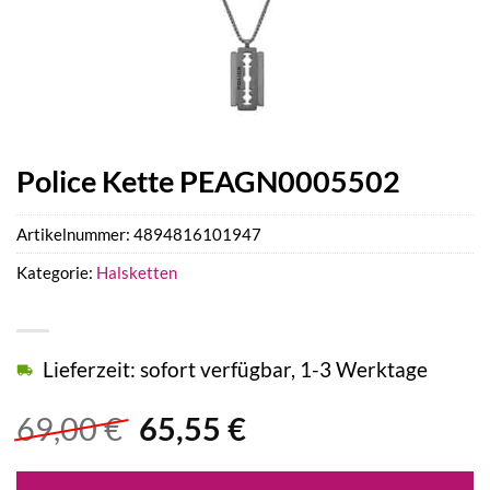
Police Kette PEAGN0005502
Artikelnummer:
4894816101947
Kategorie:
Halsketten
Lieferzeit: sofort verfügbar, 1-3 Werktage
Ursprünglicher
Aktueller
69,00
€
65,55
€
Preis
Preis
war:
ist: