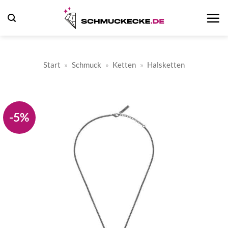
Zum
Inhalt
springen
Start
»
Schmuck
»
Ketten
»
Halsketten
-5%