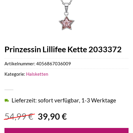
Prinzessin Lillifee Kette 2033372
Artikelnummer:
4056867036009
Kategorie:
Halsketten
Lieferzeit: sofort verfügbar, 1-3 Werktage
Ursprünglicher
Aktueller
54,99
€
39,90
€
Preis
Preis
war:
ist: