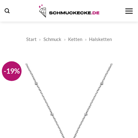
Zum
Inhalt
springen
Start
»
Schmuck
»
Ketten
»
Halsketten
-19%