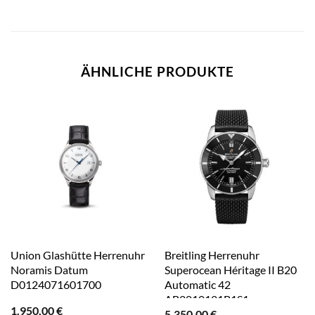
ÄHNLICHE PRODUKTE
Union Glashütte Herrenuhr
Breitling Herrenuhr
Noramis Datum
Superocean Héritage II B20
D0124071601700
Automatic 42
AB2010121B1S1
1.950,00
€
5.350,00
€