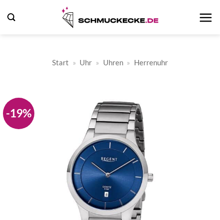
Zum
Inhalt
springen
Start
»
Uhr
»
Uhren
»
Herrenuhr
-19%