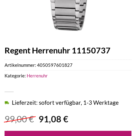
Regent Herrenuhr 11150737
Artikelnummer:
4050597601827
Kategorie:
Herrenuhr
Lieferzeit: sofort verfügbar, 1-3 Werktage
Ursprünglicher
Aktueller
99,00
€
91,08
€
Preis
Preis
war:
ist: