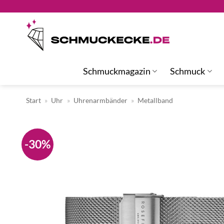
Zum
Inhalt
springen
Schmuckmagazin
Schmuck
Start
»
Uhr
»
Uhrenarmbänder
»
Metallband
-30%