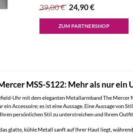
Ursprünglicher
Aktueller
39,00
€
24,90
€
Preis
Preis
war:
ist:
ZUM PARTNERSHOP
39,00 €
24,90 €.
 Mercer MSS-S122: Mehr als nur ei
sefield-Uhr mit dem eleganten Metallarmband The Mercer M
ur ein Accessoire; es ist eine Aussage. Eine Aussage von Sti
Ihren persönlichen Stil zu unterstreichen und Ihrem Outfit 
e das glatte, kühle Metall sanft auf Ihrer Haut liegt, währen