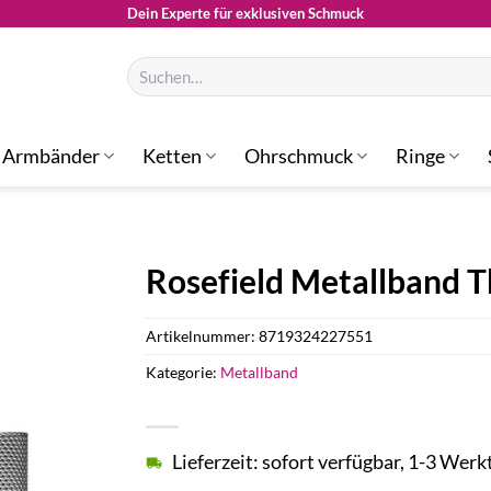
Dein Experte für exklusiven Schmuck
Suchen
nach:
Armbänder
Ketten
Ohrschmuck
Ringe
Rosefield Metallband 
Artikelnummer:
8719324227551
Kategorie:
Metallband
Lieferzeit: sofort verfügbar, 1-3 Werk