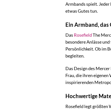
Armbands spielt. Jeder 
etwas Gutes tun.
Ein Armband, das 
Das
Rosefield
The Merce
besondere Anlässe und f
Persönlichkeit. Ob im B
begleiten.
Das Design des Mercer 
Frau, die ihren eigenen
inspirierenden Metropo
Hochwertige Mater
Rosefield legt größten