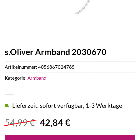
s.Oliver Armband 2030670
Artikelnummer:
4056867024785
Kategorie:
Armband
Lieferzeit: sofort verfügbar, 1-3 Werktage
Ursprünglicher
Aktueller
54,99
€
42,84
€
Preis
Preis
war:
ist: