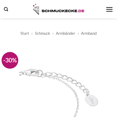
Zum
Inhalt
springen
Start
»
Schmuck
»
Armbänder
»
Armband
-30%