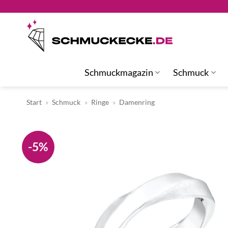
Zum
Inhalt
springen
Schmuckmagazin
Schmuck
Start
»
Schmuck
»
Ringe
»
Damenring
-5%