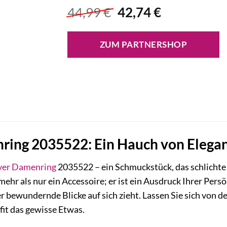
Ursprünglicher
Aktueller
44,99
€
42,74
€
Preis
Preis
war:
ist:
ZUM PARTNERSHOP
44,99 €
42,74 €.
ring 2035522: Ein Hauch von Eleganz
ver
Damenring
2035522 – ein Schmuckstück, das schlichte
 mehr als nur ein Accessoire; er ist ein Ausdruck Ihrer Persö
er bewundernde Blicke auf sich zieht. Lassen Sie sich von 
fit das gewisse Etwas.