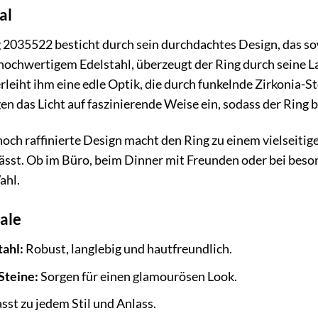
al
 2035522 besticht durch sein durchdachtes Design, das s
s hochwertigem Edelstahl, überzeugt der Ring durch seine
leiht ihm eine edle Optik, die durch funkelnde Zirkonia-St
gen das Licht auf faszinierende Weise ein, sodass der Ring
noch raffinierte Design macht den Ring zu einem vielseitig
lässt. Ob im Büro, beim Dinner mit Freunden oder bei bes
ahl.
ale
ahl:
Robust, langlebig und hautfreundlich.
Steine:
Sorgen für einen glamourösen Look.
sst zu jedem Stil und Anlass.