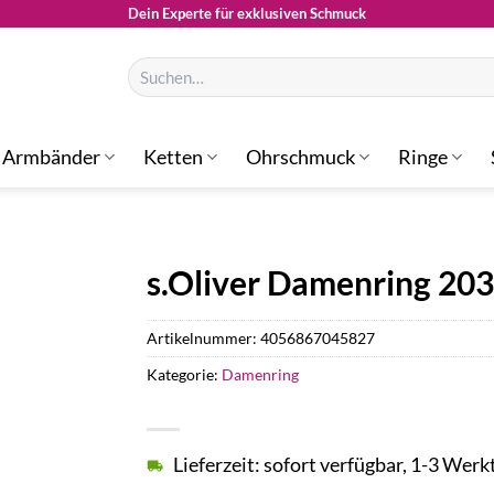
Dein Experte für exklusiven Schmuck
Suchen
nach:
Armbänder
Ketten
Ohrschmuck
Ringe
s.Oliver Damenring 20
Artikelnummer:
4056867045827
Kategorie:
Damenring
Lieferzeit: sofort verfügbar, 1-3 Werk