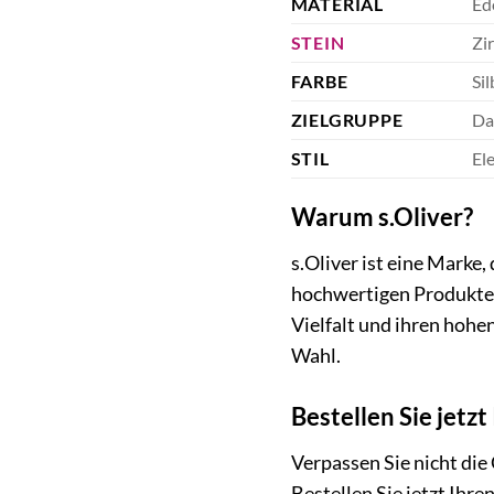
MATERIAL
Ed
STEIN
Zi
FARBE
Sil
ZIELGRUPPE
Da
STIL
El
Warum s.Oliver?
s.Oliver ist eine Marke,
hochwertigen Produkten,
Vielfalt und ihren hohe
Wahl.
Bestellen Sie jetz
Verpassen Sie nicht die
Bestellen Sie jetzt Ihr