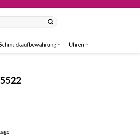
Schmuckaufbewahrung
Uhren
35522
tage