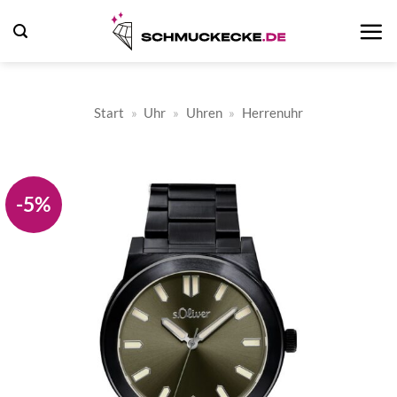
Zum
Inhalt
springen
Start
»
Uhr
»
Uhren
»
Herrenuhr
-5%