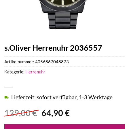
s.Oliver Herrenuhr 2036557
Artikelnummer:
4056867048873
Kategorie:
Herrenuhr
Lieferzeit: sofort verfügbar, 1-3 Werktage
Ursprünglicher
Aktueller
129,00
€
64,90
€
Preis
Preis
war:
ist: