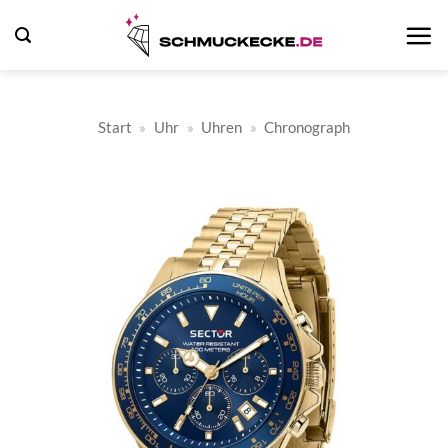
Zum
Inhalt
springen
Start
»
Uhr
»
Uhren
»
Chronograph