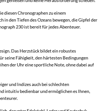
n Zügen genießen und keine Herausforderung scheuen.
 die diesen Chronographen zu einem
ch in den Tiefen des Ozeans bewegen, die Gipfel der
nograph 230 ist bereit für jedes Abenteuer.
sign. Das Herzstück bildet ein robustes
 für seine Fähigkeit, den härtesten Bedingungen
eihen der Uhr eine sportliche Note, ohne dabei auf
eiger und Indizes auch bei schlechten
d intuitiv bedienbar und ermöglichen es Ihnen,
benteurer.
lich, darunter Edelstahl, Leder und Kautschuk.