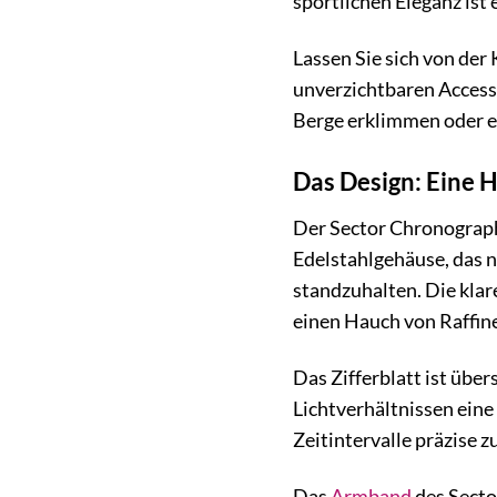
sportlichen Eleganz ist 
Lassen Sie sich von der
unverzichtbaren Accesso
Berge erklimmen oder ei
Das Design: Eine 
Der Sector Chronograph
Edelstahlgehäuse, das n
standzuhalten. Die klare
einen Hauch von Raffine
Das Zifferblatt ist über
Lichtverhältnissen eine
Zeitintervalle präzise 
Das
Armband
des Secto