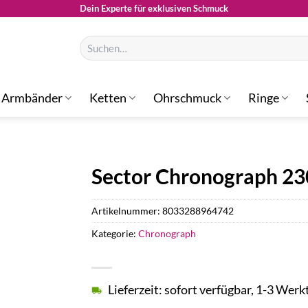
Dein Experte für exklusiven Schmuck
Suchen
nach:
Armbänder
Ketten
Ohrschmuck
Ringe
Sector Chronograph 2
Artikelnummer:
8033288964742
Kategorie:
Chronograph
Lieferzeit: sofort verfügbar, 1-3 Werk