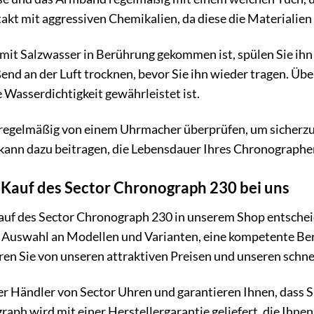
kt mit aggressiven Chemikalien, da diese die Materialie
it Salzwasser in Berührung gekommen ist, spülen Sie ihn 
ßend an der Luft trocknen, bevor Sie ihn wieder tragen. Ü
e Wasserdichtigkeit gewährleistet ist.
regelmäßig von einem Uhrmacher überprüfen, um sicherzust
 kann dazu beitragen, die Lebensdauer Ihres Chronographen
m Kauf des Sector Chronograph 230 bei uns
auf des Sector Chronograph 230 in unserem Shop entscheide
e Auswahl an Modellen und Varianten, eine kompetente Ber
ren Sie von unseren attraktiven Preisen und unseren schnel
ter Händler von Sector Uhren und garantieren Ihnen, dass S
aph wird mit einer Herstellergarantie geliefert, die Ihnen