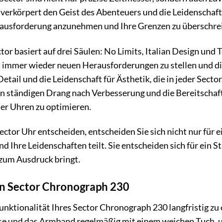
verkörpert den Geist des Abenteuers und die Leidenschaft
erausforderung anzunehmen und Ihre Grenzen zu überschre
or basiert auf drei Säulen: No Limits, Italian Design und 
h immer wieder neuen Herausforderungen zu stellen und di
 Detail und die Leidenschaft für Ästhetik, die in jeder Sec
en ständigen Drang nach Verbesserung und die Bereitschaf
der Uhren zu optimieren.
Sector Uhr entscheiden, entscheiden Sie sich nicht nur für 
d Ihre Leidenschaften teilt. Sie entscheiden sich für ein S
zum Ausdruck bringt.
ren Sector Chronograph 230
nktionalität Ihres Sector Chronograph 230 langfristig zu 
se und das Armband regelmäßig mit einem weichen Tuch, 