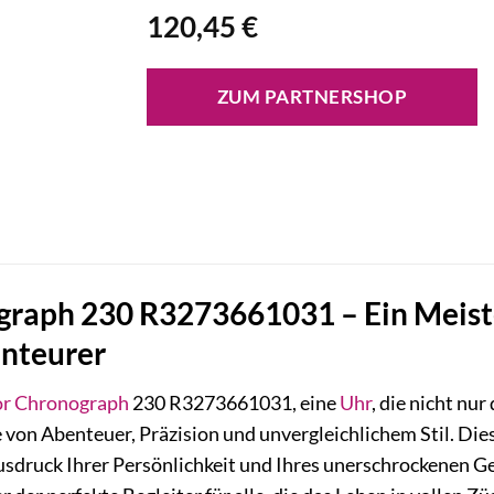
120,45
€
ZUM PARTNERSHOP
graph 230 R3273661031 – Ein Meist
nteurer
or
Chronograph
230 R3273661031, eine
Uhr
, die nicht nu
e von Abenteuer, Präzision und unvergleichlichem Stil. Die
Ausdruck Ihrer Persönlichkeit und Ihres unerschrockenen G