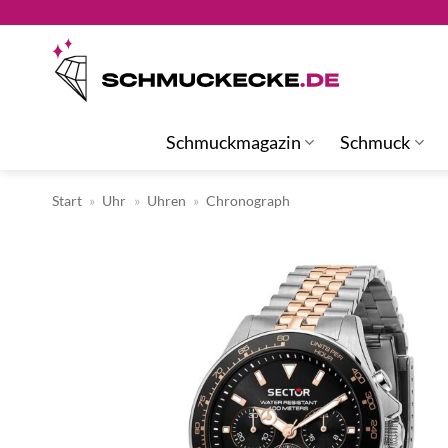
Zum
Inhalt
springen
Schmuckmagazin
Schmuck
Start
»
Uhr
»
Uhren
»
Chronograph