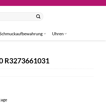
Schmuckaufbewahrung
Uhren
30 R3273661031
tage