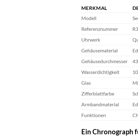
MERKMAL
D
Modell
Se
Referenznummer
R3
Uhrwerk
Qu
Gehäusematerial
Ed
Gehäusedurchmesser
4
Wasserdichtigkeit
10
Glas
Mi
Zifferblattfarbe
Sc
Armbandmaterial
Ed
Funktionen
Ch
Ein Chronograph f