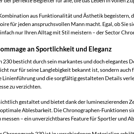
er der perfekte Begleiter für alle, die das Leben in volle
 Kombination aus Funktionalität und Ästhetik begeistern,
ire für jeden anspruchsvollen Mann macht. Egal, ob Sie si
nfach nur Ihren Alltag mit Stil meistern – der Sector Chro
Hommage an Sportlichkeit und Eleganz
 230 besticht durch sein markantes und doch elegantes De
icht nur für seine Langlebigkeit bekannt ist, sondern auch
 Linienführung und die sorgfältig gestalteten Details verl
sse zu verzichten.
sichtlich gestaltet und bietet dank der lumineszierenden Z
 optimale Ablesbarkeit. Die Chronographen-Funktionen sin
zu messen – ein unverzichtbares Feature für Sportler und A
r Chronograph 230 ist in verschiedenen Materialien erhält