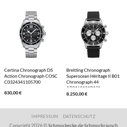
Certina Chronograph DS
Breitling Chronograph
Action Chronograph COSC
Superocean Héritage II B01
C0324341105700
Chronograph 44
AB0162121B1S1
830,00
€
8.250,00
€
IMPRESSUM
DATENSCHUTZ
Copyright 2026 ©
Schmuckecke.de Schmuckrausch