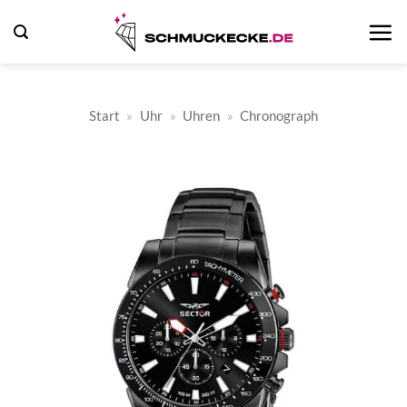
Zum
Inhalt
springen
Start
»
Uhr
»
Uhren
»
Chronograph