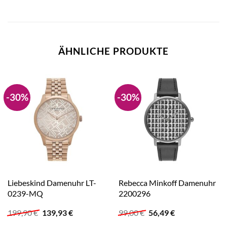
ÄHNLICHE PRODUKTE
-30%
-30%
Liebeskind Damenuhr LT-
Rebecca Minkoff Damenuhr
0239-MQ
2200296
Ursprünglicher
Aktueller
Ursprünglicher
Aktueller
199,90
€
139,93
€
99,00
€
56,49
€
Preis
Preis
Preis
Preis