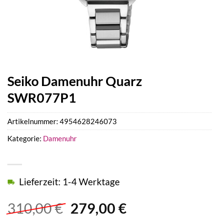
Seiko Damenuhr Quarz
SWR077P1
Artikelnummer:
4954628246073
Kategorie:
Damenuhr
Lieferzeit: 1-4 Werktage
Ursprünglicher
Aktueller
310,00
€
279,00
€