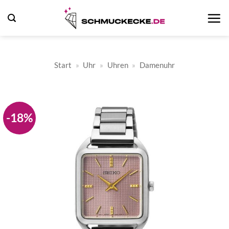
Zum
Inhalt
springen
Start
»
Uhr
»
Uhren
»
Damenuhr
-18%