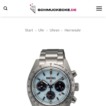
Zum
Inhalt
springen
Start
»
Uhr
»
Uhren
»
Herrenuhr