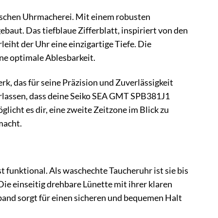
nischen Uhrmacherei. Mit einem robusten
baut. Das tiefblaue Zifferblatt, inspiriert von den
eiht der Uhr eine einzigartige Tiefe. Die
ne optimale Ablesbarkeit.
, das für seine Präzision und Zuverlässigkeit
verlassen, dass deine Seiko SEA GMT SPB381J1
icht es dir, eine zweite Zeitzone im Blick zu
macht.
funktional. Als waschechte Taucheruhr ist sie bis
ie einseitig drehbare Lünette mit ihrer klaren
mband sorgt für einen sicheren und bequemen Halt