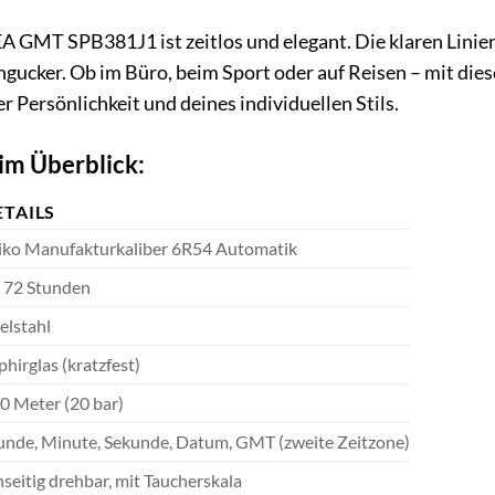
EA GMT SPB381J1 ist zeitlos und elegant. Die klaren Lini
gucker. Ob im Büro, beim Sport oder auf Reisen – mit dieser
 Persönlichkeit und deines individuellen Stils.
im Überblick:
ETAILS
iko Manufakturkaliber 6R54 Automatik
. 72 Stunden
elstahl
phirglas (kratzfest)
0 Meter (20 bar)
unde, Minute, Sekunde, Datum, GMT (zweite Zeitzone)
nseitig drehbar, mit Taucherskala