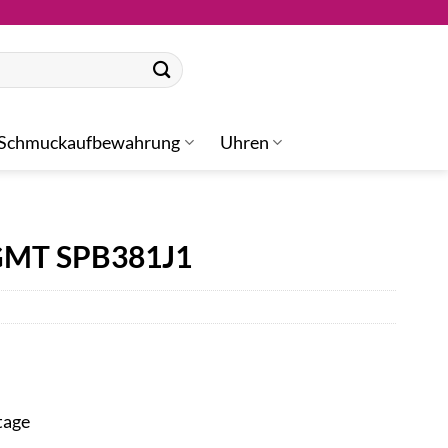
Schmuckaufbewahrung
Uhren
 GMT SPB381J1
tage