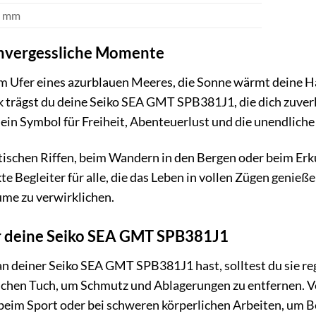
2 mm
 unvergessliche Momente
t am Ufer eines azurblauen Meeres, die Sonne wärmt deine H
rägst du deine Seiko SEA GMT SPB381J1, die dich zuverläs
st ein Symbol für Freiheit, Abenteuerlust und die unendlich
tischen Riffen, beim Wandern in den Bergen oder beim Erk
e Begleiter für alle, die das Leben in vollen Zügen genieß
ume zu verwirklichen.
r deine Seiko SEA GMT SPB381J1
n deiner Seiko SEA GMT SPB381J1 hast, solltest du sie re
chen Tuch, um Schmutz und Ablagerungen zu entfernen. V
 beim Sport oder bei schweren körperlichen Arbeiten, um 