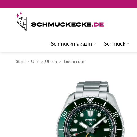
Zum
Inhalt
springen
Schmuckmagazin
Schmuck
Start
»
Uhr
»
Uhren
»
Taucheruhr