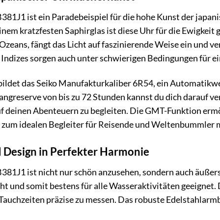
81J1 ist ein Paradebeispiel für die hohe Kunst der japa
em kratzfesten Saphirglas ist diese Uhr für die Ewigkeit ge
zeans, fängt das Licht auf faszinierende Weise ein und verl
Indizes sorgen auch unter schwierigen Bedingungen für ei
ildet das Seiko Manufakturkaliber 6R54, ein Automatikwerk
Gangreserve von bis zu 72 Stunden kannst du dich darauf 
auf deinen Abenteuern zu begleiten. Die GMT-Funktion ermögl
r zum idealen Begleiter für Reisende und Weltenbummler 
d Design in Perfekter Harmonie
1J1 ist nicht nur schön anzusehen, sondern auch äußerst 
t und somit bestens für alle Wasseraktivitäten geeignet. D
, Tauchzeiten präzise zu messen. Das robuste Edelstahlar