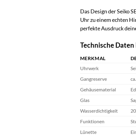
Das Design der Seiko S
Uhr zu einem echten Hin
perfekte Ausdruck deiner
Technische Daten 
MERKMAL
D
Uhrwerk
Se
Gangreserve
ca
Gehäusematerial
Ed
Glas
Sa
Wasserdichtigkeit
20
Funktionen
St
Lünette
Ei