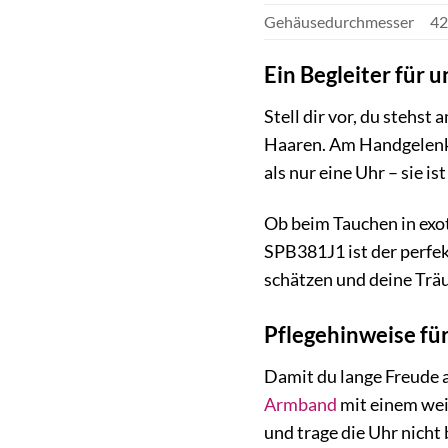
Gehäusedurchmesser
4
Ein Begleiter für
Stell dir vor, du stehs
Haaren. Am Handgelenk t
als nur eine Uhr – sie i
Ob beim Tauchen in exo
SPB381J1 ist der perfekt
schätzen und deine Trä
Pflegehinweise fü
Damit du lange Freude a
Armband
mit einem wei
und trage die Uhr nicht