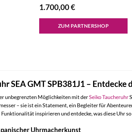
1.700,00
€
ZUM PARTNERSHOP
hr SEA GMT SPB381J1 – Entdecke die
der unbegrenzten Möglichkeiten mit der
Seiko
Taucheruhr
S
tmesser – sie ist ein Statement, ein Begleiter für Abenteure
 Funktionalität inspirieren und entdecke, was diese Uhr s
japanischer Uhrmacherkunst