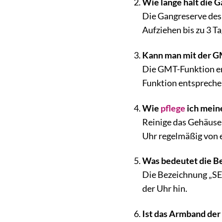
Wie lange hält die 
Die Gangreserve des 
Aufziehen bis zu 3 T
Kann man mit der GM
Die GMT-Funktion erm
Funktion entspreche
Wie
pflege
ich mein
Reinige das Gehäuse
Uhr regelmäßig von
Was bedeutet die B
Die Bezeichnung „SEA
der Uhr hin.
Ist das Armband der