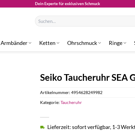
Dein Experte für exklusiven Schmuck
Suchen
nach:
Armbänder
Ketten
Ohrschmuck
Ringe
Seiko Taucheruhr SEA
Artikelnummer:
4954628249982
Kategorie:
Taucheruhr
Lieferzeit: sofort verfügbar, 1-3 Werk