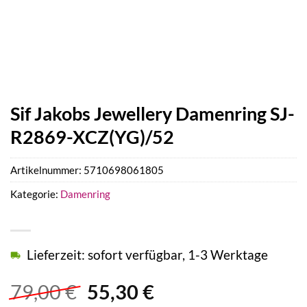
Sif Jakobs Jewellery Damenring SJ-
R2869-XCZ(YG)/52
Artikelnummer:
5710698061805
Kategorie:
Damenring
Lieferzeit: sofort verfügbar, 1-3 Werktage
Ursprünglicher
Aktueller
79,00
€
55,30
€