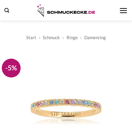
Zum
Inhalt
springen
Start
»
Schmuck
»
Ringe
»
Damenring
-5%