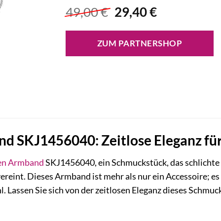
Ursprünglicher
Aktueller
49,00
€
29,40
€
Preis
Preis
war:
ist:
ZUM PARTNERSHOP
49,00 €
29,40 €.
d SKJ1456040: Zeitlose Eleganz für
en
Armband
SKJ1456040, ein Schmuckstück, das schlichte
reint. Dieses Armband ist mehr als nur ein Accessoire; es 
 Lassen Sie sich von der zeitlosen Eleganz dieses Schmuc