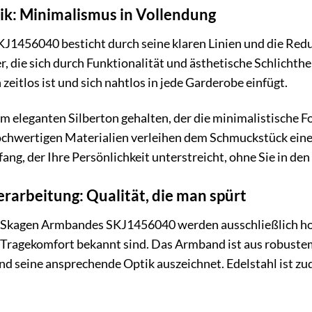
ik: Minimalismus in Vollendung
1456040 besticht durch seine klaren Linien und die Reduk
r, die sich durch Funktionalität und ästhetische Schlichthe
eitlos ist und sich nahtlos in jede Garderobe einfügt.
m eleganten Silberton gehalten, der die minimalistische F
chwertigen Materialien verleihen dem Schmuckstück eine l
kfang, der Ihre Persönlichkeit unterstreicht, ohne Sie in den
rarbeitung: Qualität, die man spürt
s Skagen Armbandes SKJ1456040 werden ausschließlich hoc
 Tragekomfort bekannt sind. Das Armband ist aus robustem 
d seine ansprechende Optik auszeichnet. Edelstahl ist zu