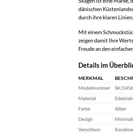
Skagen ist eine Marke, 
dänischen Küstenlandsch
durch ihre klaren Linien
Mit einem Schmuckstück 
zeigen damit Ihre Werts
Freude an den einfache
Details im Überbli
MERKMAL
BESCH
Modellnummer
SKJ145
Material
Edelstah
Farbe
Silber
Design
Minimali
Verschluss
Karabine