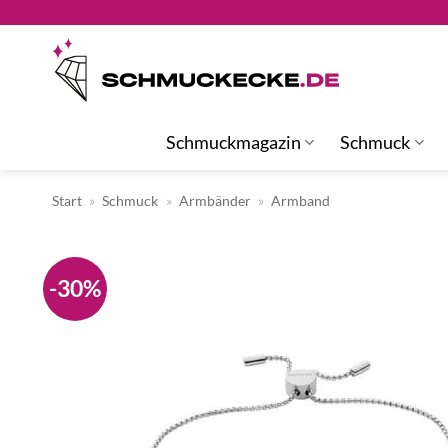
Zum
Inhalt
springen
Schmuckmagazin
Schmuck
Start
»
Schmuck
»
Armbänder
»
Armband
-30%