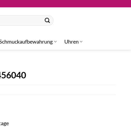
Schmuckaufbewahrung
Uhren
456040
tage