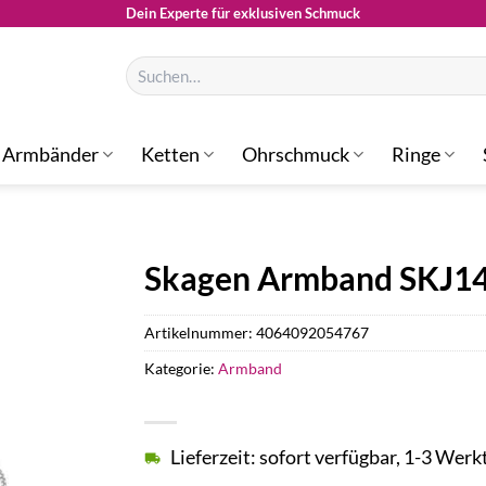
Dein Experte für exklusiven Schmuck
Suchen
nach:
Armbänder
Ketten
Ohrschmuck
Ringe
Skagen Armband SKJ1
Artikelnummer:
4064092054767
Kategorie:
Armband
Lieferzeit: sofort verfügbar, 1-3 Werk