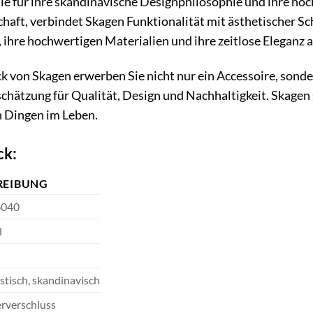
die für ihre skandinavische Designphilosophie und ihre hoc
aft, verbindet Skagen Funktionalität mit ästhetischer Sch
, ihre hochwertigen Materialien und ihre zeitlose Eleganz a
von Skagen erwerben Sie nicht nur ein Accessoire, sonder
chätzung für Qualität, Design und Nachhaltigkeit. Skagen 
n Dingen im Leben.
ck:
REIBUNG
6040
l
stisch, skandinavisch
rverschluss