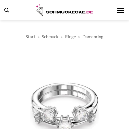
Zum
Inhalt
springen
Start
»
Schmuck
»
Ringe
»
Damenring