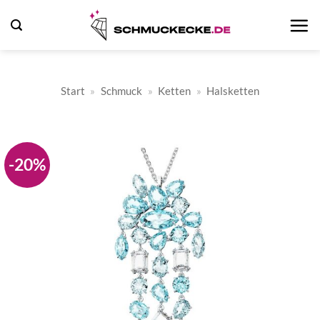
Zum
Inhalt
springen
Start
»
Schmuck
»
Ketten
»
Halsketten
-20%