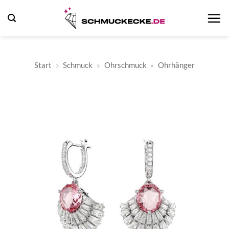
Zum
Inhalt
springen
Start
»
Schmuck
»
Ohrschmuck
»
Ohrhänger