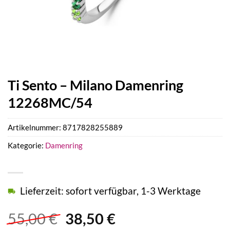
Ti Sento – Milano Damenring
12268MC/54
Artikelnummer:
8717828255889
Kategorie:
Damenring
Lieferzeit: sofort verfügbar, 1-3 Werktage
Ursprünglicher
Aktueller
55,00
€
38,50
€