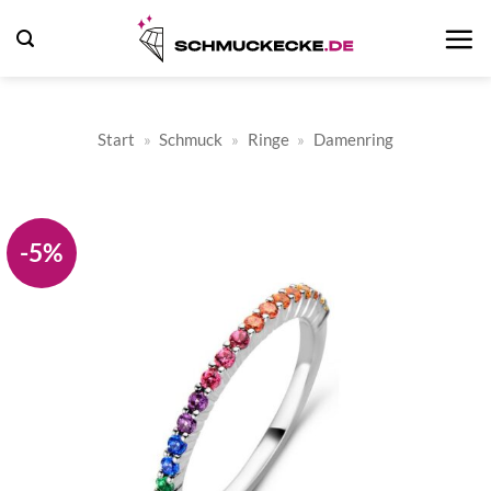
Zum
Inhalt
springen
Start
»
Schmuck
»
Ringe
»
Damenring
-5%