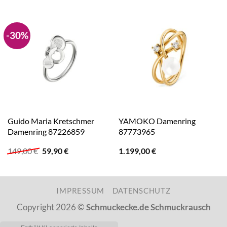
-30%
Guido Maria Kretschmer
YAMOKO Damenring
Damenring 87226859
87773965
Ursprünglicher
Aktueller
149,00
€
59,90
€
1.199,00
€
Preis
Preis
war:
ist:
149,00 €
59,90 €.
IMPRESSUM
DATENSCHUTZ
Copyright 2026 ©
Schmuckecke.de Schmuckrausch